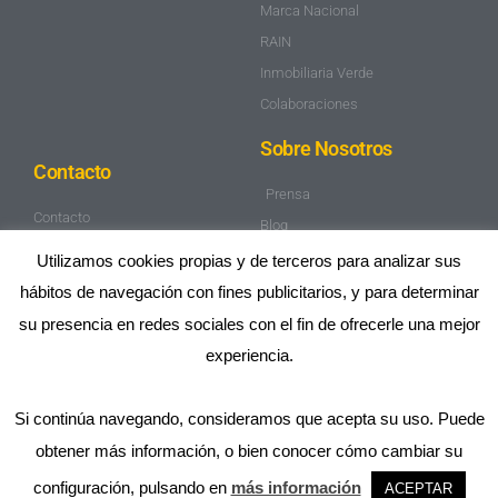
Marca Nacional
RAIN
Inmobiliaria Verde
Colaboraciones
Sobre Nosotros
Contacto
Prensa
Contacto
Blog
Trabaja con nosotros
Mapa de Sitio
Utilizamos cookies propias y de terceros para analizar sus
Aviso Legal
hábitos de navegación con fines publicitarios, y para determinar
Política de privacidad
su presencia en redes sociales con el fin de ofrecerle una mejor
experiencia.
Si continúa navegando, consideramos que acepta su uso. Puede
obtener más información, o bien conocer cómo cambiar su
2025 OPTIMACASA® ES UNA MARCA REGISTRADA DE
OPTIMACASA SERVICIOS INMOBILIARIOS SL. RESERVADOS
configuración, pulsando en
más información
TODOS LOS DERECHOS.
ACEPTAR
91 002 00 12