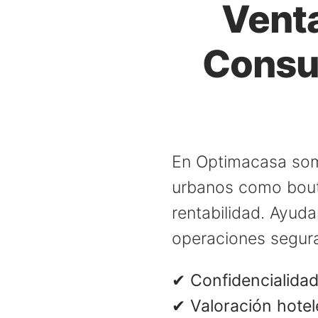
Venta
Consul
En Optimacasa som
urbanos como bouti
rentabilidad. Ayud
operaciones seguras
✔ Confidencialidad
✔ Valoración hotel