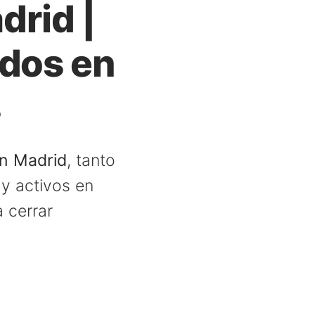
drid |
ados en
s
en Madrid
, tanto
 y activos en
 cerrar