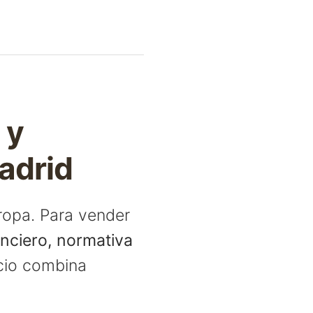
 y
adrid
ropa. Para vender
nanciero, normativa
icio combina