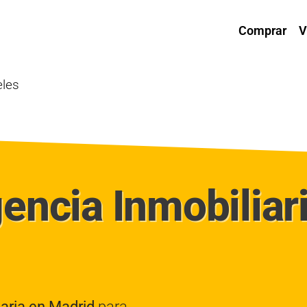
Comprar
V
eles
encia Inmobiliar
iaria en Madrid
para