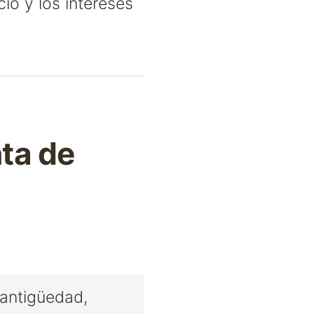
io y los intereses
ta de
 antigüedad,