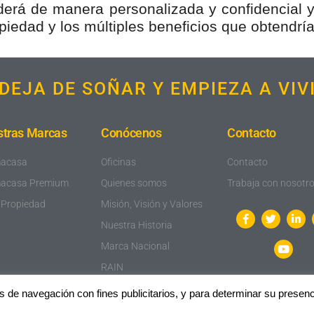
erá de manera personalizada y confidencial y
piedad y los múltiples beneficios que obtendría
DEJA DE SOÑAR Y EMPIEZA A VIV
tras Marcas
Conócenos
Contacto
macasa
Oficinas
Contacto
macasa Premium
Quienes somos
Trabaja con nosotr
 Propiedad
Misión, Visión y Valores
Nuestra Historia
Marca Nacional
RAIN
Inmobiliaria Verde
s de navegación con fines publicitarios, y para determinar su presenci
Colaboraciones