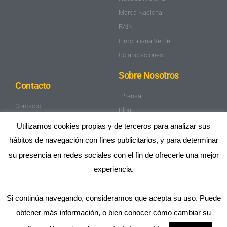
Marca Nacional
RAIN
Inmobiliaria Verde
Colaboraciones
Sobre Nosotros
Contacto
Prensa
Contacto
Blog
Trabaja con nosotros
Mapa de Sitio
Utilizamos cookies propias y de terceros para analizar sus
Aviso Legal
hábitos de navegación con fines publicitarios, y para determinar
Política de privacidad
su presencia en redes sociales con el fin de ofrecerle una mejor
experiencia.
Si continúa navegando, consideramos que acepta su uso. Puede
obtener más información, o bien conocer cómo cambiar su
2025 OPTIMACASA® ES UNA MARCA REGISTRADA DE
OPTIMACASA SERVICIOS INMOBILIARIOS SL. RESERVADOS