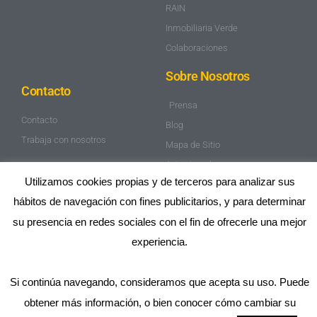
RAIN
Inmobiliaria Verde
Colaboraciones
Sobre Nosotros
Contacto
Prensa
Contacto
Blog
Trabaja con nosotros
Mapa de Sitio
Aviso Legal
Utilizamos cookies propias y de terceros para analizar sus
Política de privacidad
hábitos de navegación con fines publicitarios, y para determinar
su presencia en redes sociales con el fin de ofrecerle una mejor
experiencia.
2025 OPTIMACASA® ES UNA MARCA REGISTRADA DE
OPTIMACASA SERVICIOS INMOBILIARIOS SL. RESERVADOS
Si continúa navegando, consideramos que acepta su uso. Puede
TODOS LOS DERECHOS.
obtener más información, o bien conocer cómo cambiar su