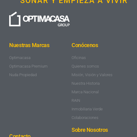
SOÑAR Y EMPIEZA A VIVIR
Nuestras Marcas
Conócenos
Optimacasa
Oficinas
Optimacasa Premium
Quienes somos
Nuda Propiedad
Misión, Visión y Valores
Nuestra Historia
Marca Nacional
RAIN
Inmobiliaria Verde
Colaboraciones
Sobre Nosotros
Contacto