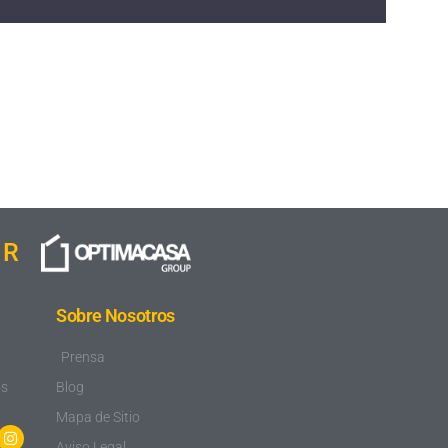
IR
Sobre Nosotros
Prensa
os
Blog
Mapa de Sitio
Aviso Legal