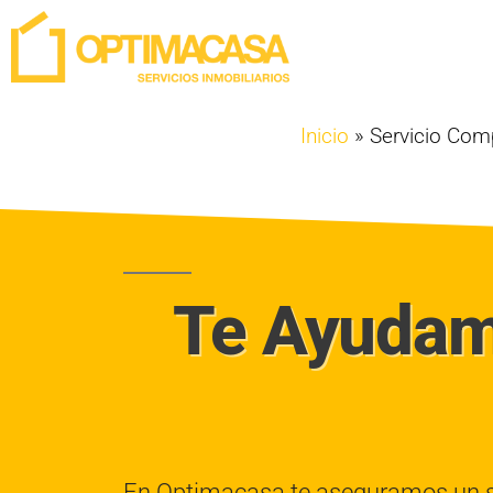
Inicio
»
Servicio Com
Te Ayudam
En Optimacasa te aseguramos un ser