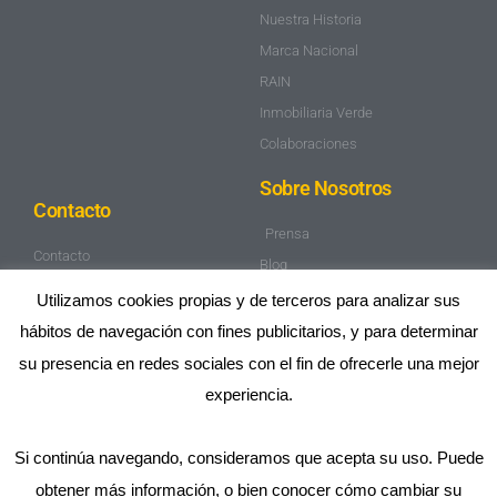
Nuestra Historia
Marca Nacional
RAIN
Inmobiliaria Verde
Colaboraciones
Sobre Nosotros
Contacto
Prensa
Contacto
Blog
Trabaja con nosotros
Mapa de Sitio
Utilizamos cookies propias y de terceros para analizar sus
Aviso Legal
hábitos de navegación con fines publicitarios, y para determinar
Política de privacidad
su presencia en redes sociales con el fin de ofrecerle una mejor
experiencia.
Si continúa navegando, consideramos que acepta su uso. Puede
obtener más información, o bien conocer cómo cambiar su
2025 OPTIMACASA® ES UNA MARCA REGISTRADA DE