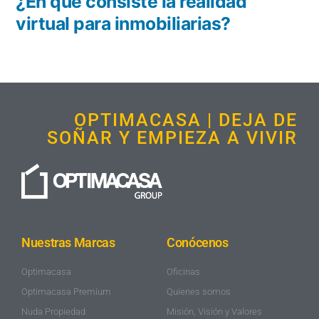
¿En qué consiste la realidad
virtual para inmobiliarias?
OPTIMACASA | DEJA DE
SOÑAR Y EMPIEZA A VIVIR
Nuestras Marcas
Conócenos
Optimacasa
Oficinas
Optimacasa Premium
Quienes somos
Nuda Propiedad
Misión, Visión y Valores